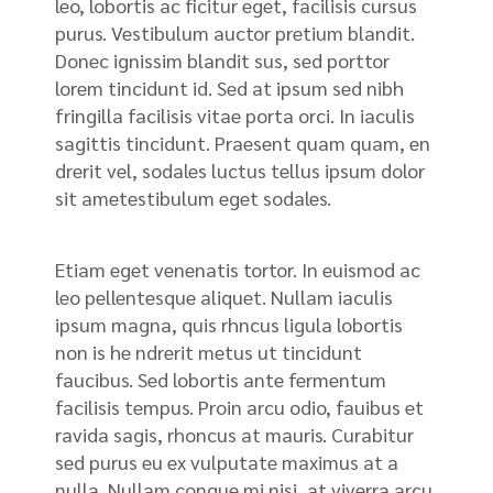
leo, lobortis ac ficitur eget, facilisis cursus
purus. Vestibulum auctor pretium blandit.
Donec ignissim blandit sus, sed porttor
lorem tincidunt id. Sed at ipsum sed nibh
fringilla facilisis vitae porta orci. In iaculis
sagittis tincidunt. Praesent quam quam, en
drerit vel, sodales luctus tellus ipsum dolor
sit ametestibulum eget sodales.
Etiam eget venenatis tortor. In euismod ac
leo pellentesque aliquet. Nullam iaculis
ipsum magna, quis rhncus ligula lobortis
non is he ndrerit metus ut tincidunt
faucibus. Sed lobortis ante fermentum
facilisis tempus. Proin arcu odio, fauibus et
ravida sagis, rhoncus at mauris. Curabitur
sed purus eu ex vulputate maximus at a
nulla. Nullam congue mi nisi, at viverra arcu.