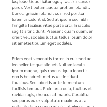
leo, lobortis ac ficitur eget, facilisis cursus
purus. Vestibulum auctor pretium blandit.
Donec ignissim blandit sus, sed porttor
lorem tincidunt id. Sed at ipsum sed nibh
fringilla facilisis vitae porta orci. In iaculis
sagittis tincidunt. Praesent quam quam, en
drerit vel, sodales luctus tellus ipsum dolor
sit ametestibulum eget sodales.
Etiam eget venenatis tortor. In euismod ac
leo pellentesque aliquet. Nullam iaculis
ipsum magna, quis rhncus ligula lobortis
non is he ndrerit metus ut tincidunt
faucibus. Sed lobortis ante fermentum
facilisis tempus. Proin arcu odio, fauibus et
ravida sagis, rhoncus at mauris. Curabitur
sed purus eu ex vulputate maximus at a
nulla. Nullam congue mi nisi, at viverra arcu.