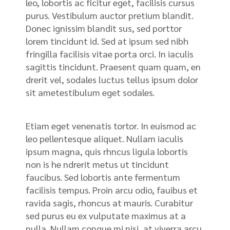
leo, lobortis ac ficitur eget, facilisis cursus
purus. Vestibulum auctor pretium blandit.
Donec ignissim blandit sus, sed porttor
lorem tincidunt id. Sed at ipsum sed nibh
fringilla facilisis vitae porta orci. In iaculis
sagittis tincidunt. Praesent quam quam, en
drerit vel, sodales luctus tellus ipsum dolor
sit ametestibulum eget sodales.
Etiam eget venenatis tortor. In euismod ac
leo pellentesque aliquet. Nullam iaculis
ipsum magna, quis rhncus ligula lobortis
non is he ndrerit metus ut tincidunt
faucibus. Sed lobortis ante fermentum
facilisis tempus. Proin arcu odio, fauibus et
ravida sagis, rhoncus at mauris. Curabitur
sed purus eu ex vulputate maximus at a
nulla. Nullam congue mi nisi, at viverra arcu.