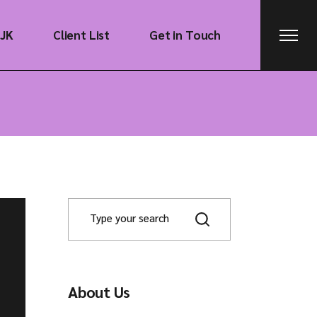
CJK
Client List
Get in Touch
About Us