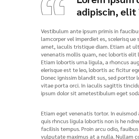
adipiscin, elit
Vestibulum ante ipsum primis in faucibus 
lamcorper vel imperdiet es, scelerisq ue 
amet, iaculis tristique diam. Etiam at ult
venenatis mollis quam, nec lobortis elit 
Etiam lobortis urna ligula, a rhoncus au
elerisque est te leo, lobortis ac ficitur 
Donec ignissim blandit sus, sed porttor lo
vitae porta orci. In iaculis sagittis tinc
ipsum dolor sit ametestibulum eget soda
Etiam eget venenatis tortor. In euismod 
quis rhncus ligula lobortis non is he nd
facilisis tempus. Proin arcu odio, fauibu
vulputate maximus at a nulla. Nullam con