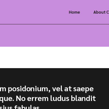
Home
About 
um posidonium, vel at saepe
ique. No errem ludus blandit
sius fabulas.