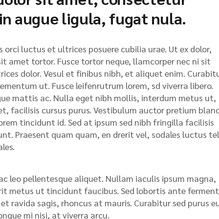
 in augue ligula, fugat nula.
orci luctus et ultrices posuere cubilia urae. Ut ex dolor,
sit amet tortor. Fusce tortor neque, llamcorper nec ni sit
rices dolor. Vesul et finibus nibh, et aliquet enim. Curabit
lementum ut. Fusce leifenrutrum lorem, sd viverra libero.
gue mattis ac. Nulla eget nibh mollis, interdum metus ut,
eget, facilisis cursus purus. Vestibulum auctor pretium bland
rem tincidunt id. Sed at ipsum sed nibh fringilla facilisis
idunt. Praesent quam quam, en drerit vel, sodales luctus te
les.
ac leo pellentesque aliquet. Nullam iaculis ipsum magna,
rerit metus ut tincidunt faucibus. Sed lobortis ante ferme
s et ravida sagis, rhoncus at mauris. Curabitur sed purus e
gue mi nisi, at viverra arcu.