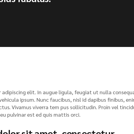
adipiscing elit. In augue ligula, feugiat ut nulla consequ
s vehicula ipsum. Nunc faucibus, nisl id dapibus finibus, en
ctus. Vivamus viverra tem pus sollicitudin. Proin vel tinci
u pulvinar est ed quis mattis orci.
olor sit amet, consectetur