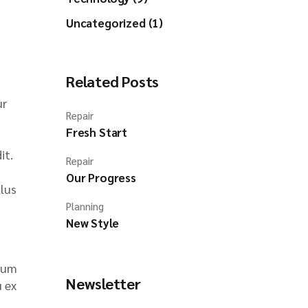
Uncategorized (1)
Related Posts
ur
Repair
Fresh Start
it.
Repair
Our Progress
llus
Planning
New Style
ntum
Newsletter
u ex